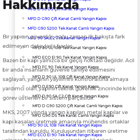
Hakkımızda
MFD D 90 DS Çift Kanat Yangın Kapısı
MFD D G90 Çift Kanat Camlı Yangın Kapısı
MFD G90 S200 Tek Kanat Camlı Yangın Kapısı
Bir yapının güvenliği, çoğu zaman ilk bakışta fark
MFD 90 SA C2 Tek Kanat Yangın Kapısı
edilmeyen detaylarla başlar.
MFD 90 UL 10B Tek Kanat Yangın Kapısı
MFD ECO EI 90 Tek Kanat Yangın Kapısı
Bazen bir kapı yalnızca bir geçiş noktası değildir. Acil
MFD FC 90 Tek Kanat Yangın Kapısı
bir anda insanların güvenle tahliye edilmesini
MFD D 90 UL 10B Çift Kanat Yangın Kapısı
sağlayan, yangının yayılımını kontrol altına almaya
MFD D E90 Çift Kanat Yangın Kapısı
yardımcı olan, yapının teknik güvenlik zincirinde kritik
MFD D 90 SA C2 Çift Kanat Yangın Kapısı
görev üstlenen bir sistem parçasıdır.
MFD D G90 S200 Çift Kanat Camlı Yangın Kapısı
MKS, 2007 yılında yangın kapıları, metal kapılar ve
MFD G90 DS Tek Kanat Camlı Yangın Kapısı
kapı kasaları üretmek amacıyla mühendis ortaklar
MFD 90 UL 10B Tek Kanat Yangın Kapısı
tarafından kuruldu. Kuruluşundan itibaren üretime
MFD ECO EI 90 Tek Kanat Yangın Kapısı