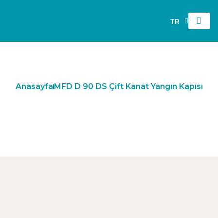
TR
EN
Anasayfa
MFD D 90 DS Çift Kanat Yangın Kapısı
MFD D 90 DS Çift Kanat Yangın
Kapısı