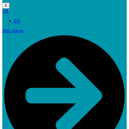
X
TR
EN
Bizi Arayın