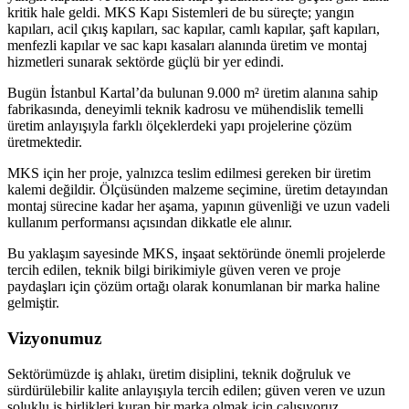
kritik hale geldi. MKS Kapı Sistemleri de bu süreçte; yangın
kapıları, acil çıkış kapıları, sac kapılar, camlı kapılar, şaft kapıları,
menfezli kapılar ve sac kapı kasaları alanında üretim ve montaj
hizmetleri sunarak sektörde güçlü bir yer edindi.
Bugün İstanbul Kartal’da bulunan 9.000 m² üretim alanına sahip
fabrikasında, deneyimli teknik kadrosu ve mühendislik temelli
üretim anlayışıyla farklı ölçeklerdeki yapı projelerine çözüm
üretmektedir.
MKS için her proje, yalnızca teslim edilmesi gereken bir üretim
kalemi değildir. Ölçüsünden malzeme seçimine, üretim detayından
montaj sürecine kadar her aşama, yapının güvenliği ve uzun vadeli
kullanım performansı açısından dikkatle ele alınır.
Bu yaklaşım sayesinde MKS, inşaat sektöründe önemli projelerde
tercih edilen, teknik bilgi birikimiyle güven veren ve proje
paydaşları için çözüm ortağı olarak konumlanan bir marka haline
gelmiştir.
Vizyonumuz
Sektörümüzde iş ahlakı, üretim disiplini, teknik doğruluk ve
sürdürülebilir kalite anlayışıyla tercih edilen; güven veren ve uzun
soluklu iş birlikleri kuran bir marka olmak için çalışıyoruz.